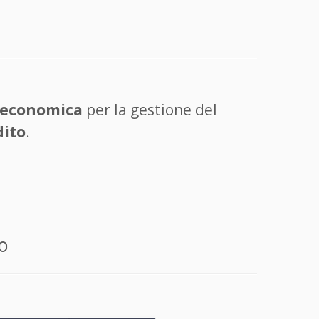
 economica
per la gestione del
dito
.
o