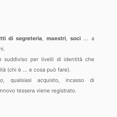
tti di segreteria
,
maestri
,
soci
... a
i.
 suddiviso per livelli di identità che
tà (chi è ... e cosa può fare).
to
, qualsiasi acquisto, incasso di
rinnovo tessera viene registrato.