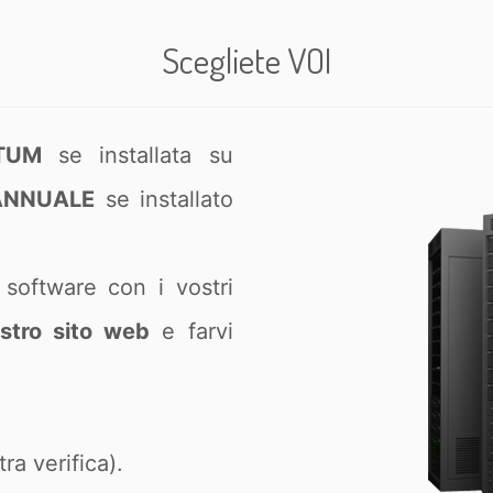
Scegliete VOI
TUM
se installata su
ANNUALE
se installato
 software con i vostri
ostro sito web
e farvi
ra verifica).